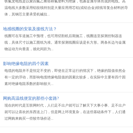
铁氟龙电线是以聚四氟乙烯俗称氟塑料为绝缘，包裹金属导体而成的电线。高
温电线大多数采用铝纹线特别是大量应用用芯铝(或铝合金)绞线等复合材料的导
体，其钢芯主要承受机械拉...
地感线圈的安装及接线方法？
线圈可在车道施工中预埋，也可用切割机后期施工，线圈连至探测控制器连
线，具体尺寸以施工图纸为准。通常探测线圈应该是长方形。两条长边与金属
物运动方向垂直，彼此间距为...
影响绝缘电阻的四个因素
电缆的电阻并不是恒定不变的，即使在正常运行的情况下，绝缘的阻值依然会
有一定的浮动，而影响电缆绝缘电阻值的因素比较多，在实际中主要有四个因
素对绝缘电阻系数的影响较大...
网购高温线便宜的那些小套路?
现在的时代是互联网时代，人们足不出户就可以了解天下大事小事、足不出户
就可以让喜欢的东西送上门，但是网上环境复杂，在这些基础条件下，人们通
过网购来购买一些较市场价还...