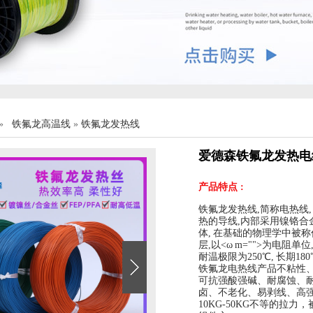
»
铁氟龙高温线
»
铁氟龙发热线
爱德森铁氟龙发热电
产品特点 :
铁氟龙发热线,简称电热线
热的导线,内部采用镍铬合
体, 在基础的物理学中被
层,以<ω m="">为电阻
耐温极限为250℃, 长期1
铁氟龙电热线产品不粘性
可抗强酸强碱、耐腐蚀、
卤、不老化、易剥线、高
10KG-50KG不等的拉